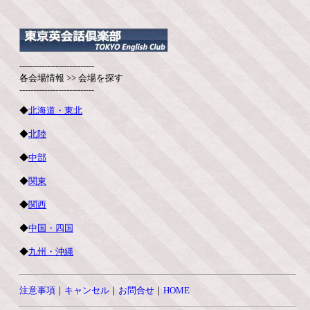
---------------------------
各会場情報 >> 会場を探す
---------------------------
◆
北海道・東北
◆
北陸
◆
中部
◆
関東
◆
関西
◆
中国・四国
◆
九州・沖縄
注意事項
｜
キャンセル
｜
お問合せ
｜
HOME